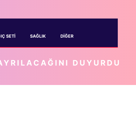
 ​​SETI
SAĞLIK
DIĞER
 AYRILACAĞINI DUYURDU