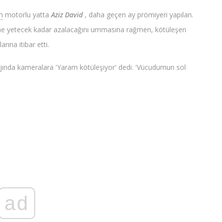
n
motorlu yatta
Aziz David
, daha geçen ay prömiyeri yapılan.
ine yetecek kadar azalacağını ummasına rağmen, kötüleşen
rına itibar etti.
da ​​​​kameralara 'Yaram kötüleşiyor' dedi. 'Vücudumun sol
ad