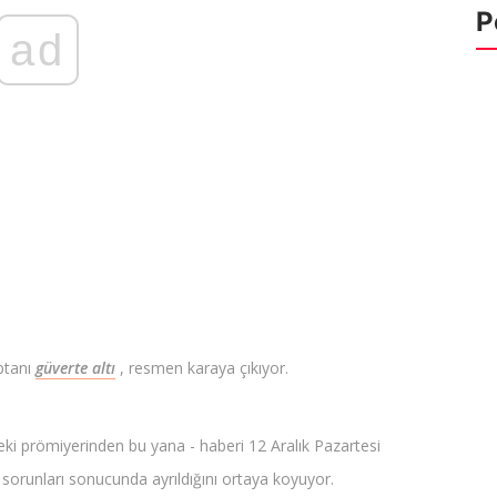
P
ad
ptanı
güverte altı
, resmen karaya çıkıyor.
3'teki prömiyerinden bu yana - haberi 12 Aralık Pazartesi
orunları sonucunda ayrıldığını ortaya koyuyor.