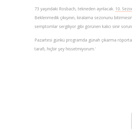
73 yaşındaki Rosbach, tekneden ayrılacak.
10. Sezo
Beklenmedik çıkışının, kiralama sezonunu bitirmes
semptomlar sergiliyor gibi görünen kalıcı sinir sorunla
Pazartesi günkü programda günah çıkarma röportajın
tarafı, hiçbir şey hissetmiyorum.'