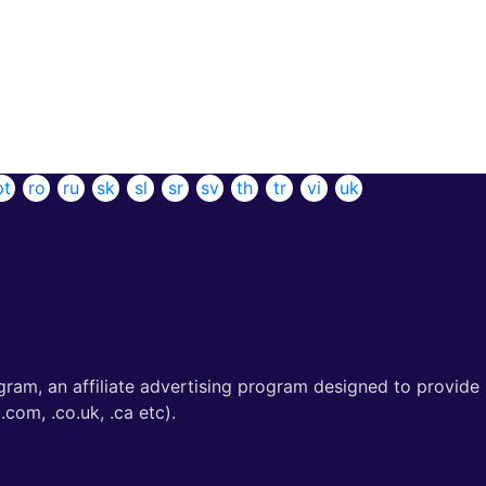
pt
ro
ru
sk
sl
sr
sv
th
tr
vi
uk
gram, an affiliate advertising program designed to provide
com, .co.uk, .ca etc).