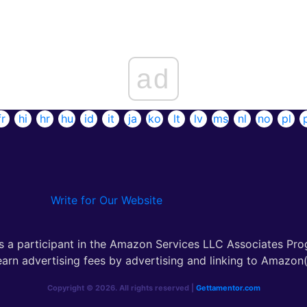
ad
fr
hi
hr
hu
id
it
ja
ko
lt
lv
ms
nl
no
pl
Write for Our Website
s a participant in the Amazon Services LLC Associates Pro
earn advertising fees by advertising and linking to Amazon(.
Copyright © 2026. All rights reserved |
Gettamentor.com