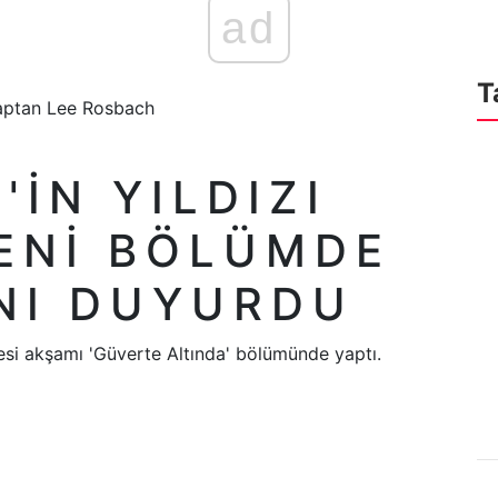
ad
T
IN YILDIZI
ENI BÖLÜMDE
NI DUYURDU
esi akşamı 'Güverte Altında' bölümünde yaptı.