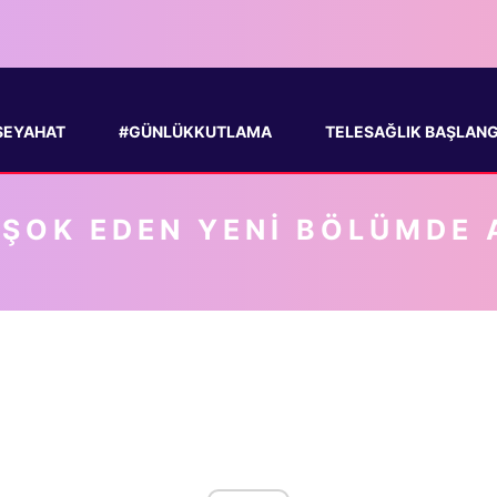
SEYAHAT
#GÜNLÜKKUTLAMA
TELESAĞLIK BAŞLANGIÇ
I ŞOK EDEN YENI BÖLÜMDE