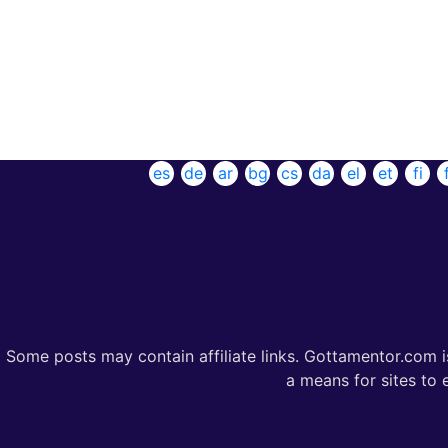
es
de
ar
bg
cs
da
el
et
fi
Some posts may contain affiliate links. Gottamentor.com i
a means for sites to 