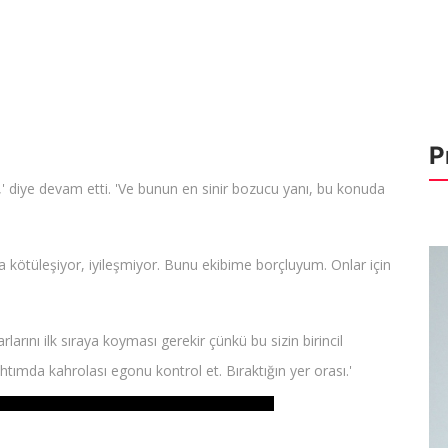
P
' diye devam etti. 'Ve bunun en sinir bozucu yanı, bu konuda
 kötüleşiyor, iyileşmiyor. Bunu ekibime borçluyum. Onlar için
larını ilk sıraya koyması gerekir çünkü bu sizin birincil
tımda kahrolası egonu kontrol et. Bıraktığın yer orası.'