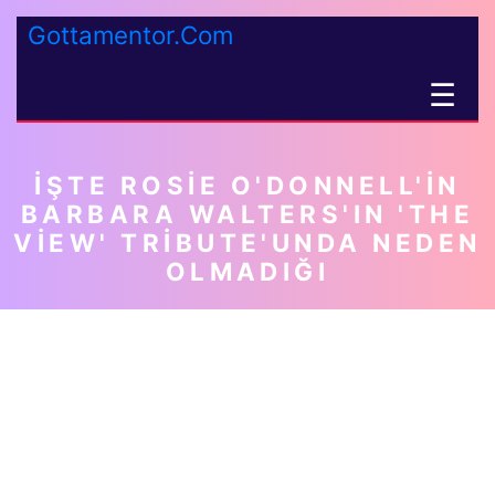
Gottamentor.Com
☰
İŞTE ROSIE O'DONNELL'IN
BARBARA WALTERS'IN 'THE
VIEW' TRIBUTE'UNDA NEDEN
OLMADIĞI