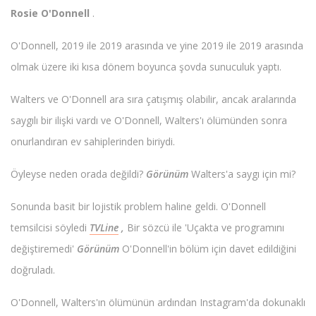
Rosie O'Donnell
.
O'Donnell, 2019 ile 2019 arasında ve yine 2019 ile 2019 arasında
olmak üzere iki kısa dönem boyunca şovda sunuculuk yaptı.
Walters ve O'Donnell ara sıra çatışmış olabilir, ancak aralarında
saygılı bir ilişki vardı ve O'Donnell, Walters'ı ölümünden sonra
onurlandıran ev sahiplerinden biriydi.
Öyleyse neden orada değildi?
Görünüm
Walters'a saygı için mi?
Sonunda basit bir lojistik problem haline geldi. O'Donnell
temsilcisi söyledi
TVLine
,
Bir sözcü ile 'Uçakta ve programını
değiştiremedi'
Görünüm
O'Donnell'in bölüm için davet edildiğini
doğruladı.
O'Donnell, Walters'ın ölümünün ardından Instagram'da dokunaklı