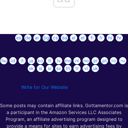
es
de
ar
bg
cs
da
el
et
fi
fr
hi
hr
hu
id
it
ja
ko
lt
lv
ms
nl
no
pl
pt
ro
ru
sk
sl
sr
sv
th
tr
vi
uk
Write for Our Website
Some posts may contain affiliate links. Gottamentor.com is
a participant in the Amazon Services LLC Associates
Program, an affiliate advertising program designed to
provide a means for sites to earn advertising fees by